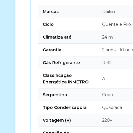
Marcas
Daikin
Ciclo
Quente e Frio
Climatiza até
24 m
Garantia
2 anos - 10 no
Gás Refrigerante
R-32
Classificação
A
Energética INMETRO
Serpentina
Cobre
Tipo Condensadora
Quadrada
Voltagem (V)
220v