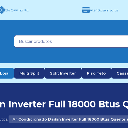
5% OFF no Pix
Até 10x sem juros
Loja
Multi Split
Split Inverter
Piso Teto
Cass
 Inverter Full 18000 Btus 
›
utos
Ar Condicionado Daikin Inverter Full 18000 Btus Quente 