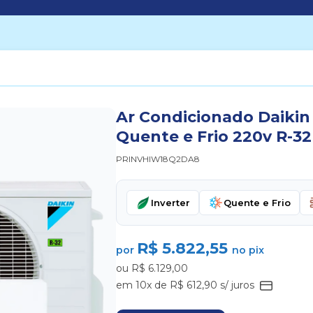
Ar Condicionado Daikin 
Quente e Frio 220v R-32
PRINVHIW18Q2DA8
Inverter
Quente e Frio
R$ 5.822,55
por
no pix
ou R$ 6.129,00
em 10x de R$ 612,90 s/ juros