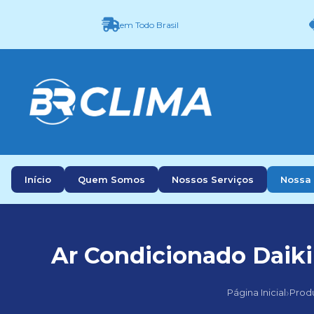
em Todo Brasil
Início
Quem Somos
Nossos Serviços
Nossa 
Ar Condicionado Daikin
›
Página Inicial
Prod