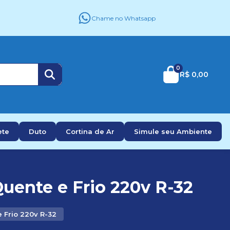
Chame no Whatsapp
0
R$ 0,00
ete
Duto
Cortina de Ar
Simule seu Ambiente
Quente e Frio 220v R-32
e Frio 220v R-32