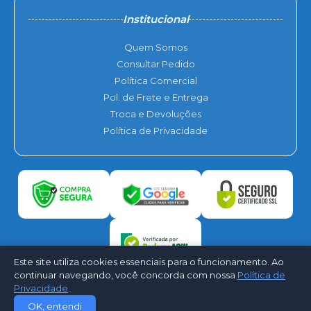
Institucional
Quem Somos
Consultar Pedido
Política Comercial
Pol. de Frete e Entrega
Troca e Devoluções
Política de Privacidade
Este site utiliza cookies essenciais para o funcionamento. Ao
continuar navegando, você concorda com nossa
Política de
Privacidade
.
©2026 - BR Clima Ar Condicionado. Todos os direitos reservados -
OK, entendi
Desenvolvido por
CloudShops Web