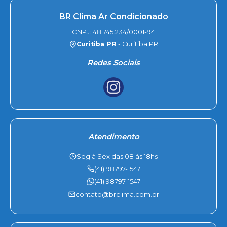
BR Clima Ar Condicionado
CNPJ: 48.745.234/0001-94
Curitiba PR
- Curitiba PR
Redes Sociais
Atendimento
Seg à Sex das 08 às 18hs
(41) 98797-1547
(41) 98797-1547
contato@brclima.com.br