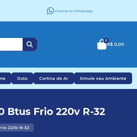
Chame no Whatsapp
0
R$ 0,00
ete
Duto
Cortina de Ar
Simule seu Ambiente
 Btus Frio 220v R-32
Frio 220v R-32