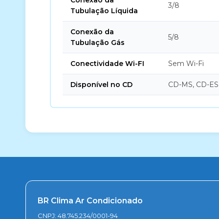
Conexão da
3/8
Tubulação Líquida
Conexão da
5/8
Tubulação Gás
Conectividade Wi-FI
Sem Wi-Fi
Disponível no CD
CD-MS, CD-ES
BR Clima Ar Condicionado
CNPJ: 48.745.234/0001-94