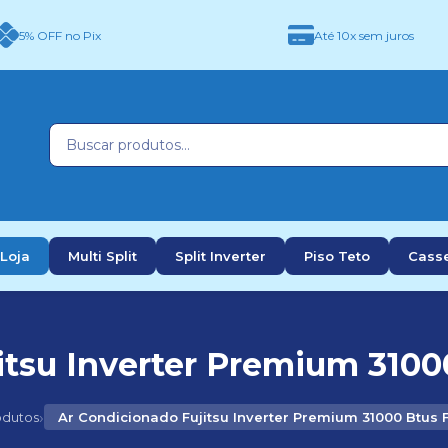
5% OFF no Pix
Até 10x sem juros
Loja
Multi Split
Split Inverter
Piso Teto
Cass
itsu Inverter Premium 31000
›
odutos
Ar Condicionado Fujitsu Inverter Premium 31000 Btus 