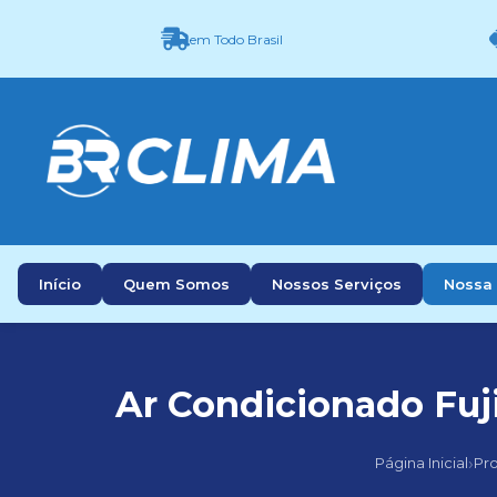
em Todo Brasil
Início
Quem Somos
Nossos Serviços
Nossa 
Ar Condicionado Fuj
›
Página Inicial
Pr