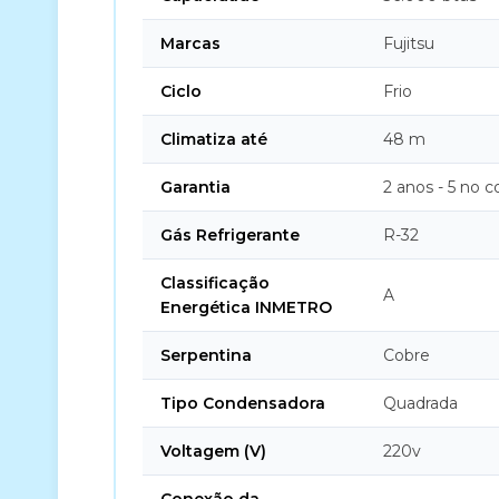
Marcas
Fujitsu
Ciclo
Frio
Climatiza até
48 m
Garantia
2 anos - 5 no 
Gás Refrigerante
R-32
Classificação
A
Energética INMETRO
Serpentina
Cobre
Tipo Condensadora
Quadrada
Voltagem (V)
220v