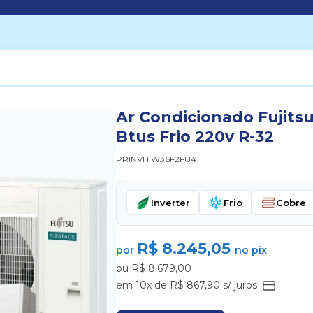
Ar Condicionado Fujits
Btus Frio 220v R-32
PRINVHIW36F2FU4
Inverter
Frio
Cobre
R$ 8.245,05
por
no pix
ou R$ 8.679,00
em 10x de R$ 867,90 s/ juros