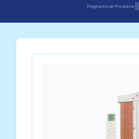
›
›
Página Inicial
Produtos