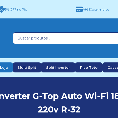
5% OFF no Pix
Até 10x sem juros
Loja
Multi Split
Split Inverter
Piso Teto
Cass
nverter G-Top Auto Wi-Fi 1
220v R-32