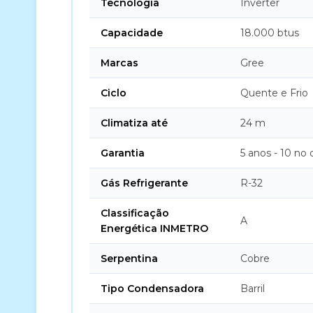
Tecnologia
Inverter
Capacidade
18.000 btus
Marcas
Gree
Ciclo
Quente e Frio
Climatiza até
24 m
Garantia
5 anos - 10 no
Gás Refrigerante
R-32
Classificação
A
Energética INMETRO
Serpentina
Cobre
Tipo Condensadora
Barril