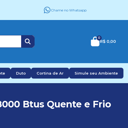
Chame no Whatsapp
0
R$ 0,00
ete
Duto
Cortina de Ar
Simule seu Ambiente
8000 Btus Quente e Frio