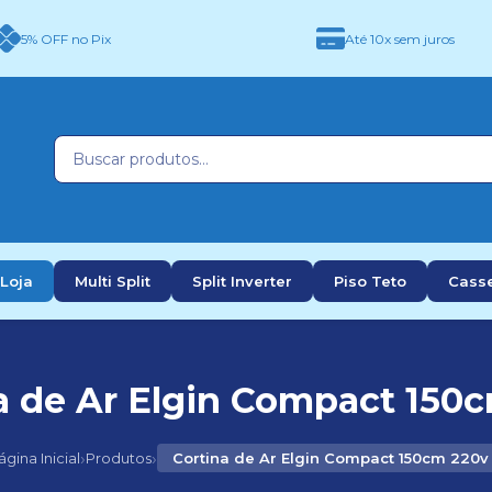
5% OFF no Pix
Até 10x sem juros
Loja
Multi Split
Split Inverter
Piso Teto
Cass
a de Ar Elgin Compact 150
›
›
ágina Inicial
Produtos
Cortina de Ar Elgin Compact 150cm 220v