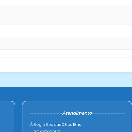
Atendimento
Seg à Sex das 08 às 18hs
(41) 98797-1547