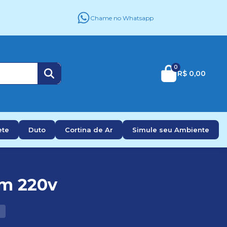
Chame no Whatsapp
0
R$ 0,00
ete
Duto
Cortina de Ar
Simule seu Ambiente
cm 220v