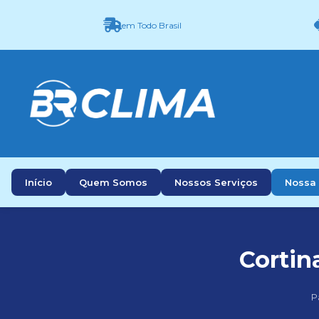
em Todo Brasil
Início
Quem Somos
Nossos Serviços
Nossa 
Cortin
P