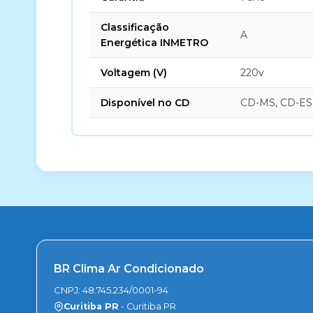
Classificação
A
Energética INMETRO
Voltagem (V)
220v
Disponível no CD
CD-MS, CD-ES
BR Clima Ar Condicionado
CNPJ: 48.745.234/0001-94
Curitiba PR
- Curitiba PR